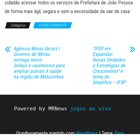
cidadão acessar todos os serviços da Prefeitura de João Pessoa
de forma mais ágil, segura e sem a necessidade de sair de casa.
Categoria
ENTRETENIMENTO
Agência Minas Gerais |
“IFSP em
Governo de Minas
Expansão:
entrega micro-
Novas Unidades
ônibus e vacimóveis para
e Estratégias de
ampliar acesso à saúde
Crescimento” é
na região de Matozinhos
tema do
Amplifica – IFSP
Powered by MRNews 
jogos ao vivo
Orgulhosamente mantido com
WordPress
|
Tema:
Envo