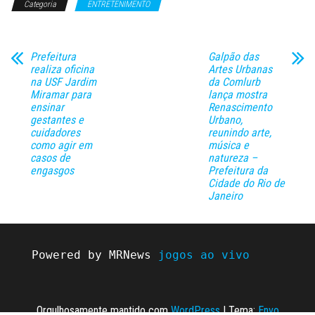
Categoria
ENTRETENIMENTO
Prefeitura
Galpão das
realiza oficina
Artes Urbanas
na USF Jardim
da Comlurb
Miramar para
lança mostra
ensinar
Renascimento
gestantes e
Urbano,
cuidadores
reunindo arte,
como agir em
música e
casos de
natureza –
engasgos
Prefeitura da
Cidade do Rio de
Janeiro
Powered by MRNews 
jogos ao vivo
Orgulhosamente mantido com
WordPress
|
Tema:
Envo