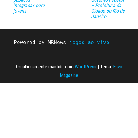
integradas para
– Prefeitura da
jovens
Cidade do Rio de
Janeiro
Powered by MRNews 
jogos ao vivo
Orgulhosamente mantido com
WordPress
|
Tema:
Envo
Magazine