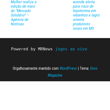
Mulher realiza a
acende alerta
edição de maio
para risco de
do “Mercado
hipotermia em
Solidário” –
rebanhos e Iagro
Agência de
orienta
Notícias
produtores
rurais em MS
Powered by MRNews 
jogos ao vivo
Orgulhosamente mantido com
WordPress
|
Tema:
Envo
Magazine