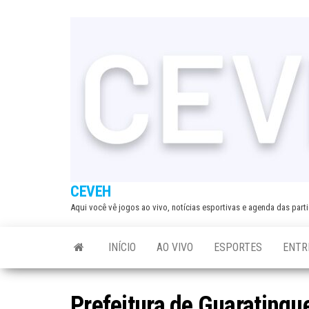
Skip
to
the
content
CEVEH
Aqui você vê jogos ao vivo, notícias esportivas e agenda das par
INÍCIO
AO VIVO
ESPORTES
ENTR
Prefeitura de Guaratingue