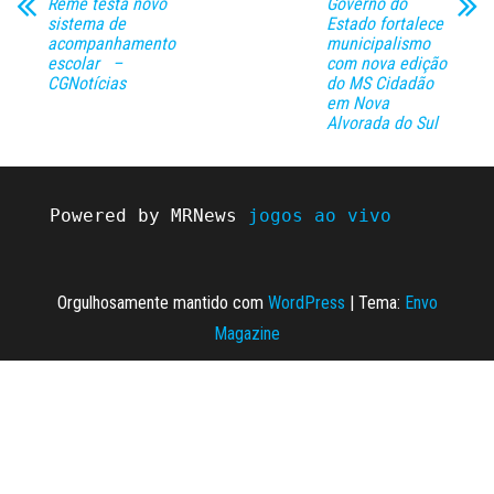
Reme testa novo
Governo do
sistema de
Estado fortalece
acompanhamento
municipalismo
escolar –
com nova edição
CGNotícias
do MS Cidadão
em Nova
Alvorada do Sul
Powered by MRNews 
jogos ao vivo
Orgulhosamente mantido com
WordPress
|
Tema:
Envo
Magazine