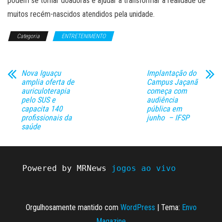
podem se tornar doadoras e ajudar a transformar a realidade de
muitos recém-nascidos atendidos pela unidade.
Categoria
ENTRETENIMENTO
Nova Iguaçu
Implantação do
amplia oferta de
Campus Jaçanã
auriculoterapia
começa com
pelo SUS e
audiência
capacita 140
pública em
profissionais da
junho – IFSP
saúde
Powered by MRNews 
jogos ao vivo
Orgulhosamente mantido com
WordPress
|
Tema:
Envo
Magazine