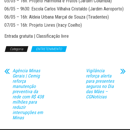
05/05 – 16h: Projeto Harmonia e Frutos (Jardim Colúmbia)
06/05 – 9h30: Escola Carlos Vilhalva Cristaldo (Jardim Aeroporto)
06/05 – 16h: Aldeia Urbana Marçal de Souza (Tiradentes)
07/05 – 16h: Projeto Livres (Iracy Coelho)
Entrada gratuita | Classificação livre
Categoria
ENTRETENIMENTO
Agência Minas
Vigilância
Gerais | Cemig
reforça alerta
reforça
para presentes
manutenção
seguros no Dia
preventiva da
das Mães –
rede com R$ 438
CGNotícias
milhões para
reduzir
interrupções em
Minas