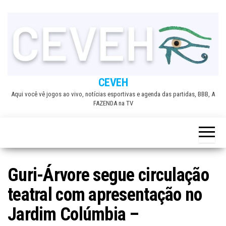
Skip
to
the
content
CEVEH
Aqui você vê jogos ao vivo, notícias esportivas e agenda das partidas, BBB, A
FAZENDA na TV
Guri-Árvore segue circulação
teatral com apresentação no
Jardim Colúmbia –