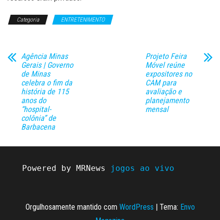
Categoria
ENTRETENIMENTO
Agência Minas
Projeto Feira
Gerais | Governo
Móvel reúne
de Minas
expositores no
celebra o fim da
CAM para
história de 115
avaliação e
anos do
planejamento
“hospital-
mensal
colônia” de
Barbacena
Powered by MRNews 
jogos ao vivo
Orgulhosamente mantido com
WordPress
|
Tema:
Envo