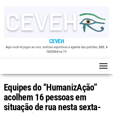
Skip
to
the
content
CEVEH
Aqui você vê jogos ao vivo, notícias esportivas e agenda das partidas, BBB, A
FAZENDA na TV
Equipes do “HumanizAção”
acolhem 16 pessoas em
situação de rua nesta sexta-