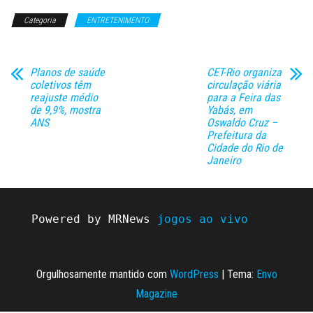
Categoria
ENTRETENIMENTO
Planos de saúde
CET-Rio organiza
coletivos têm
circulação viária
reajuste médio
para a Feira das
de 9,9%, mostra
Yabás, em
ANS
Oswaldo Cruz –
Prefeitura da
Cidade do Rio de
Janeiro
Powered by MRNews 
jogos ao vivo
Orgulhosamente mantido com
WordPress
|
Tema:
Envo
Magazine