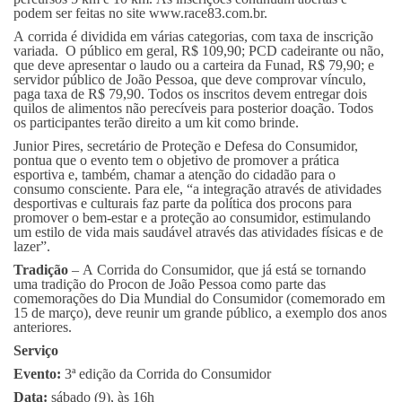
podem ser feitas no site www.race83.com.br.
A corrida é dividida em várias categorias, com taxa de inscrição
variada. O público em geral, R$ 109,90; PCD cadeirante ou não,
que deve apresentar o laudo ou a carteira da Funad, R$ 79,90; e
servidor público de João Pessoa, que deve comprovar vínculo,
paga taxa de R$ 79,90. Todos os inscritos devem entregar dois
quilos de alimentos não perecíveis para posterior doação. Todos
os participantes terão direito a um kit como brinde.
Junior Pires, secretário de Proteção e Defesa do Consumidor,
pontua que o evento tem o objetivo de promover a prática
esportiva e, também, chamar a atenção do cidadão para o
consumo consciente. Para ele, “a integração através de atividades
desportivas e culturais faz parte da política dos procons para
promover o bem-estar e a proteção ao consumidor, estimulando
um estilo de vida mais saudável através das atividades físicas e de
lazer”.
Tradição
– A Corrida do Consumidor, que já está se tornando
uma tradição do Procon de João Pessoa como parte das
comemorações do Dia Mundial do Consumidor (comemorado em
15 de março), deve reunir um grande público, a exemplo dos anos
anteriores.
Serviço
Evento:
3ª edição da Corrida do Consumidor
Data:
sábado (9), às 16h