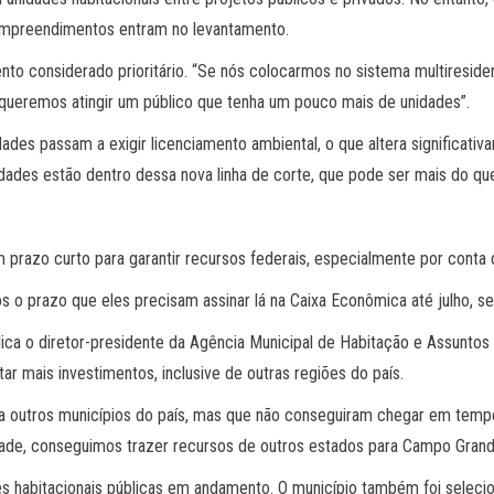
s empreendimentos entram no levantamento.
to considerado prioritário. “Se nós colocarmos no sistema multiresidenci
 queremos atingir um público que tenha um pouco mais de unidades”.
des passam a exigir licenciamento ambiental, o que altera significativ
ades estão dentro dessa nova linha de corte, que pode ser mais do que
 prazo curto para garantir recursos federais, especialmente por conta do
 o prazo que eles precisam assinar lá na Caixa Econômica até julho, sen
ica o diretor-presidente da Agência Municipal de Habitação e Assuntos 
ar mais investimentos, inclusive de outras regiões do país.
ra outros municípios do país, mas que não conseguiram chegar em temp
de, conseguimos trazer recursos de outros estados para Campo Grande
ades habitacionais públicas em andamento. O município também foi selec