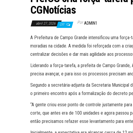
CGNotícias
Por
ADMIN1
abril 27, 2026
Off
A Prefeitura de Campo Grande intensificou uma força-tar
moradias na cidade. A medida foi reforçada com a criaç
centralizar decisões e dar mais agilidade aos processo
Liderando a força-tarefa, a prefeita de Campo Grande, 
precisa avançar, e para isso os processos precisam an
Segundo a secretária-adjunta da Secretaria Municipal 
o primeiro encontro após a formalização do decreto pel
“A gente criou esse ponto de controle justamente para
corte, que antes era de 100 unidades e agora passou p
então precisamos refazer esse levantamento para enten
Inicialmente, a expectativa era alcançar cerca de 12 m