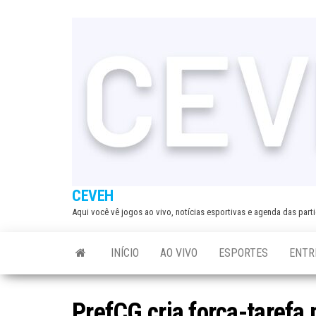
Skip
to
the
content
CEVEH
Aqui você vê jogos ao vivo, notícias esportivas e agenda das par
INÍCIO
AO VIVO
ESPORTES
ENTR
PrefCG cria força-tarefa 