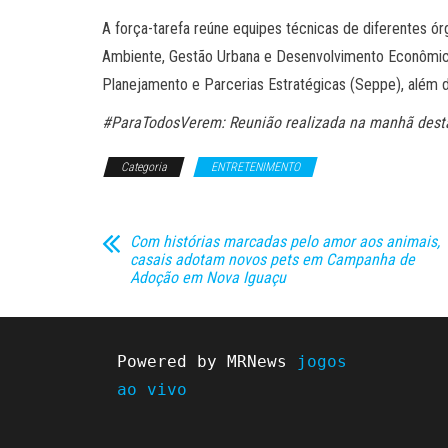
A força-tarefa reúne equipes técnicas de diferentes ó
Ambiente, Gestão Urbana e Desenvolvimento Econômico, 
Planejamento e Parcerias Estratégicas (Seppe), além d
#ParaTodosVerem: Reunião realizada na manhã desta s
Categoria
ENTRETENIMENTO
Com histórias marcadas pelo amor aos animais,
casais adotam novos pets em Campanha de
Adoção em Nova Iguaçu
Powered by MRNews 
jogos 
ao vivo