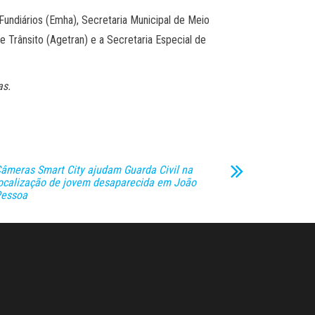
Fundiários (Emha), Secretaria Municipal de Meio
 Trânsito (Agetran) e a Secretaria Especial de
as.
âmeras Smart City ajudam Guarda Civil na
ocalização de jovem desaparecida em João
essoa