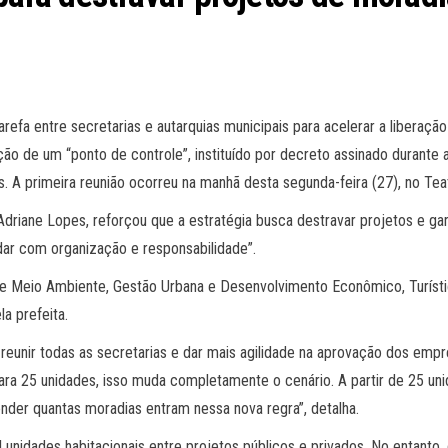
efa entre secretarias e autarquias municipais para acelerar a liberação
ão de um “ponto de controle”, instituído por decreto assinado durante
s. A primeira reunião ocorreu na manhã desta segunda-feira (27), no Tea
Adriane Lopes, reforçou que a estratégia busca destravar projetos e ga
dar com organização e responsabilidade”.
de Meio Ambiente, Gestão Urbana e Desenvolvimento Econômico, Turístico
a prefeita.
 reunir todas as secretarias e dar mais agilidade na aprovação dos em
ara 25 unidades, isso muda completamente o cenário. A partir de 25 uni
der quantas moradias entram nessa nova regra”, detalha.
il unidades habitacionais entre projetos públicos e privados. No entanto