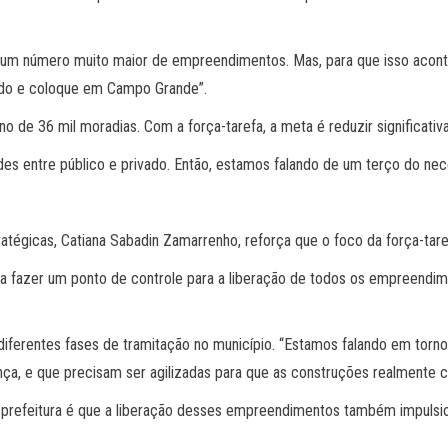
um número muito maior de empreendimentos. Mas, para que isso aconte
stado e coloque em Campo Grande”.
orno de 36 mil moradias. Com a força-tarefa, a meta é reduzir significa
es entre público e privado. Então, estamos falando de um terço do nece
atégicas, Catiana Sabadin Zamarrenho, reforça que o foco da força-taref
ara fazer um ponto de controle para a liberação de todos os empreendi
diferentes fases de tramitação no município. “Estamos falando em torn
ança, e que precisam ser agilizadas para que as construções realmente
 da prefeitura é que a liberação desses empreendimentos também impuls