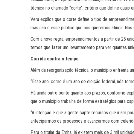
técnica no chamado “corte”, critério que define quai
Vera explica que o corte define o tipo de empreendimen
mas não é esse público que nós queremos atingir. Nós
Com a nova regra, empreendimentos a partir de 25 unida
temos que fazer um levantamento para ver quantas unid
Corrida contra o tempo
Além da reorganização técnica, o município enfrenta um
“Esse ano, como é um ano de eleição federal, nós temos
Há ainda outro ponto quanto aos prazos, conforme expl
que o município trabalha de forma estratégica para capt
“A intenção é que a gente capte recursos que iriam pa
anteciparmos os processos e avançarmos com celerida
Para o titular da Emha, já existem mais de 3 mil unid