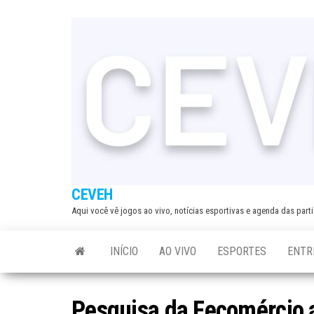
Skip
to
the
content
CEVEH
Aqui você vê jogos ao vivo, notícias esportivas e agenda das par
INÍCIO
AO VIVO
ESPORTES
ENTR
Pesquisa da Fecomércio a