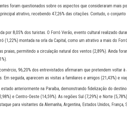
tantes foram questionados sobre os aspectos que consideraram mais po
principal atrativo, recebendo 47,26% das citações. Contudo, o conjunt
a por 8,05% dos turistas. O Forró Verão, evento cultural realizado dura
(1,22%) montada na orla da Capital, como um atrativo a mais do Forr
nas praias, permitindo a circulação natural dos ventos (2,89%). Ainda fo
1%).
mércio, 96,20% dos entrevistados afirmaram que pretendem voltar à Jo
. Em seguida, aparecem as visitas a familiares e amigos (21,43%) e via
 estado anteriormente na Paraíba, demonstrando fidelização do destino. 
,98%) e Centro-Oeste (14,59%). As regiões Sul (7,29%) e Norte (5,78%
que para visitantes da Alemanha, Argentina, Estados Unidos, França, Su