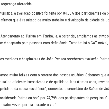
 segurança oferecida.
rística, a avaliação positiva foi feita por 84,38% dos participantes da 
e afirmou que é resultado de muito trabalho e divulgação da cidade de
Atendimento ao Turista em Tambaú e, a partir daí, ampliamos as ativi
ue é adaptado para pessoas com deficiência. Também há o CAT móvel, p
os médicos e hospitalares de João Pessoa receberam avaliação “ótima
icamos muito felizes com o retorno dos nossos usuários. Sabemos que a
 saúde eficiente, humanizada e de qualidade. Nos últimos anos, invest
qualidade da nossa assistência”, comentou o secretário de Saúde de Joã
nsiderada “ótima ou boa” por 74,79% dos participantes da pesquisa. O s
é quatro vezes por dia, durante o verão.