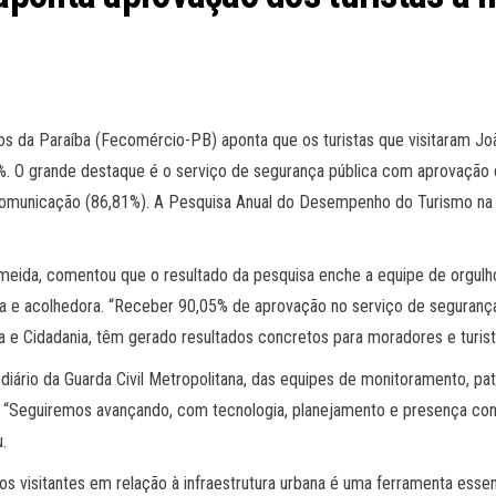
 da Paraíba (Fecomércio-PB) aponta que os turistas que visitaram Joã
0%. O grande destaque é o serviço de segurança pública com aprovação 
 comunicação (86,81%). A Pesquisa Anual do Desempenho do Turismo na 
meida, comentou que o resultado da pesquisa enche a equipe de orgulho
 e acolhedora. “Receber 90,05% de aprovação no serviço de segurança 
 e Cidadania, têm gerado resultados concretos para moradores e turista
iário da Guarda Civil Metropolitana, das equipes de monitoramento, pat
os. “Seguiremos avançando, com tecnologia, planejamento e presença c
.
s visitantes em relação à infraestrutura urbana é uma ferramenta essen