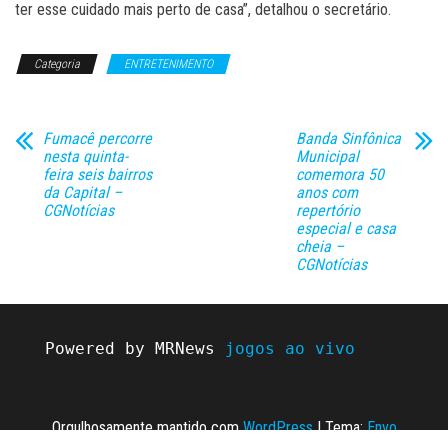
ter esse cuidado mais perto de casa”, detalhou o secretário.
Categoria
ENTRETENIMENTO
Fumacê percorre
Banda Sinfônica
nesta quinta-
Municipal
feira seis bairros
comemora 50
da Capital –
anos com
CGNotícias
repertório
especial e casa
cheia –
CGNotícias
Powered by MRNews 
jogos ao vivo
Orgulhosamente mantido com
WordPress
|
Tema:
Envo