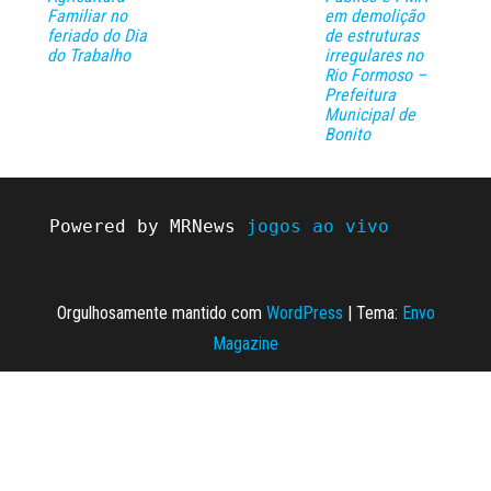
Familiar no
em demolição
feriado do Dia
de estruturas
do Trabalho
irregulares no
Rio Formoso –
Prefeitura
Municipal de
Bonito
Powered by MRNews 
jogos ao vivo
Orgulhosamente mantido com
WordPress
|
Tema:
Envo
Magazine