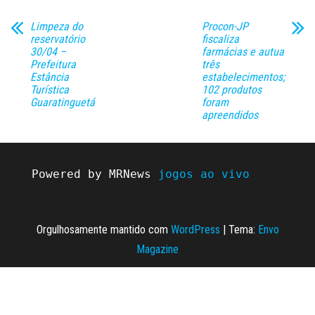
Limpeza do
Procon-JP
reservatório
fiscaliza
30/04 –
farmácias e autua
Prefeitura
três
Estância
estabelecimentos;
Turística
102 produtos
Guaratinguetá
foram
apreendidos
Powered by MRNews 
jogos ao vivo
Orgulhosamente mantido com
WordPress
|
Tema:
Envo
Magazine