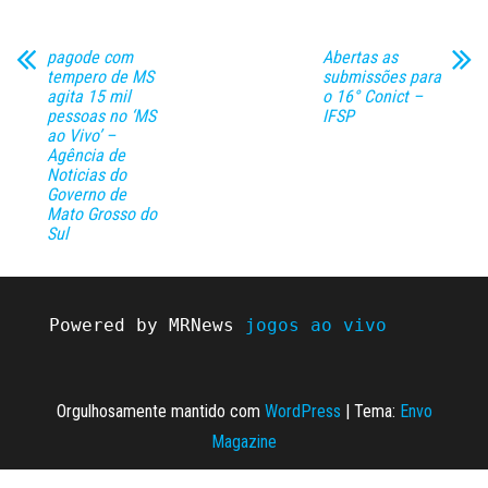
pagode com
Abertas as
tempero de MS
submissões para
agita 15 mil
o 16° Conict –
pessoas no ‘MS
IFSP
ao Vivo’ –
Agência de
Noticias do
Governo de
Mato Grosso do
Sul
Powered by MRNews 
jogos ao vivo
Orgulhosamente mantido com
WordPress
|
Tema:
Envo
Magazine