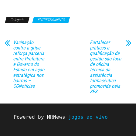
Categoria
ENTRETENIMENTO
Vacinação
Fortalecer
contra a gripe
práticas e
reforça parceria
qualificação da
entre Prefeitura
gestão são foco
e Governo do
de oficina
Estado em ação
técnica da
estratégica nos
assistência
bairros –
farmacêutica
CGNotícias
promovida pela
SES
Powered by MRNews 
jogos ao vivo